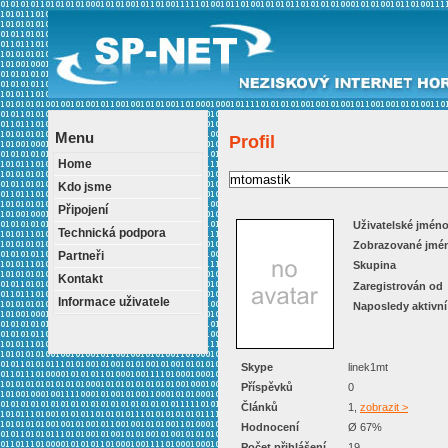
Menu
Profil
Home
Kdo jsme
Připojení
Uživatelské jmén
Technická podpora
Zobrazované jmé
Partneři
Skupina
Kontakt
Zaregistrován od
Informace uživatele
Naposledy aktivní
Skype
linek1mt
Příspěvků
0
Článků
1,
zobrazit >
Hodnocení
Ø 67%
Počet přihlášení
19